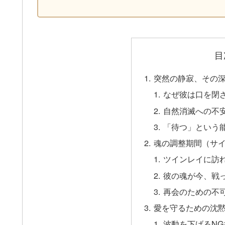
目
突然の静寂、その
なぜ彼は口を閉
自然消滅への不
「待つ」という
魂の調整期間（サ
ツインレイに訪
彼の魂が今、戦
再会のための不
愛を守るための沈
波動を下げるN