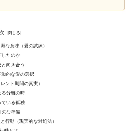
次
深淵な意味（愛の試練）
ざしたのか
安と向き合う
能動的な愛の選択
イレント期間の真実）
れる分離の時
っている孤独
可欠な準備
黙と行動（現実的な対処法）
G行動とは