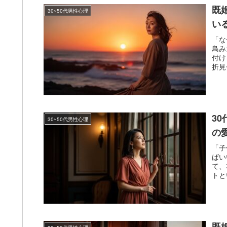
既
30~50代男性心理
い
「な
鳥み
付け
折見
3
30~50代男性心理
の
「子
ばい
て、
トと
既