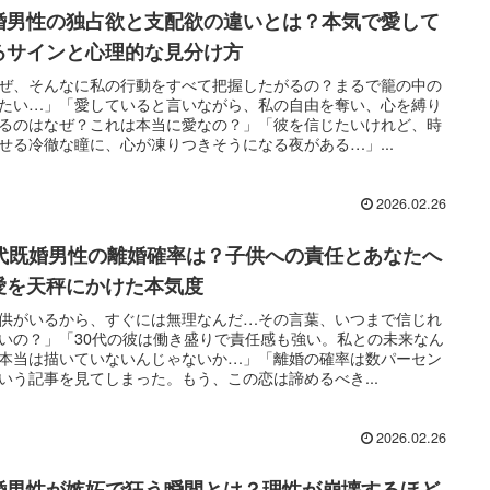
婚男性の独占欲と支配欲の違いとは？本気で愛して
るサインと心理的な見分け方
ぜ、そんなに私の行動をすべて把握したがるの？まるで籠の中の
たい…」「愛していると言いながら、私の自由を奪い、心を縛り
るのはなぜ？これは本当に愛なの？」「彼を信じたいけれど、時
せる冷徹な瞳に、心が凍りつきそうになる夜がある…」...
2026.02.26
0代既婚男性の離婚確率は？子供への責任とあなたへ
愛を天秤にかけた本気度
供がいるから、すぐには無理なんだ…その言葉、いつまで信じれ
いの？」「30代の彼は働き盛りで責任感も強い。私との未来なん
本当は描いていないんじゃないか…」「離婚の確率は数パーセン
いう記事を見てしまった。もう、この恋は諦めるべき...
2026.02.26
婚男性が嫉妬で狂う瞬間とは？理性が崩壊するほど