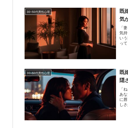
既
30~50代男性心理
気
「妻
気持
いう
って
既
30~50代男性心理
隠
「ね
あな
に唇
しさ