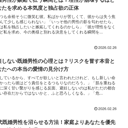
なたを求める本気度と独占欲の正体
つも余裕そうに微笑む彼。私ばかりが苦しくて、彼からは失う焦
んて少しも感じられない」「いっそ他の男性の影を匂わせたら、
は私を独占したいと嫉妬してくれるのかしら」「彼が理性をなく
ど私を求め、今の奥様と別れる決意をしてくれる瞬間を...
2026.02.26
妊しない既婚男性の心理とは？リスクを冒す本音と
なたへの本当の愛情の見分け方
しているから、すべてが欲しいと言われたけれど、もし新しい命
かったら彼はどう責任をとるつもりなのだろう。」「肌を重ねる
に深く甘い繋がりを感じる反面、避妊しないのは私がただの都合
い存在だからではないかと、ふと恐ろしくなる。」「危...
2026.02.26
0代既婚男性を沼らせる方法！家庭よりあなたを優先