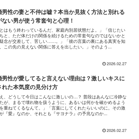
婚男性の妻と不仲は嘘？本当か見抜く方法と別れる
がない男が使う常套句と心理！
とはもう終わっているんだ、家庭内別居状態だよ。」「信じたい
ちと、ただ体だけの関係を続けるための常套句なのではないかと
疑念が交差して、苦しい……。」「彼の言葉の裏にある真実を知
、この先の見えない関係に答えを出したい。」そのよう...
2026.02.27
婚男性が愛してると言えない理由は？激しいキスに
された本気度の見分け方
え、どうして今日はこんなに激しいの…？ 普段はあんなに冷静な
たが、まるで壊れ物を扱うように、あるいは何かを確かめるよう
を重ねてくるなんて。」「言葉にしてくれたらいいのに。その激
が『愛』なのか、それとも『サヨナラ』の予兆なのか...
2026.02.27