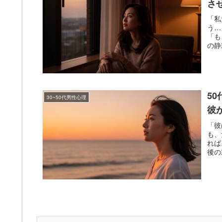
さ
「私
う…
「も
の静
5
30~50代男性心理
彼
「彼
も、
れば
後の