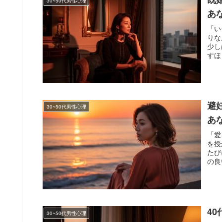
30~50代男性心理
あ
「い
りな
少し
すほ
避
30~50代男性心理
あ
「愛
を授
たび
の良
4
30~50代男性心理