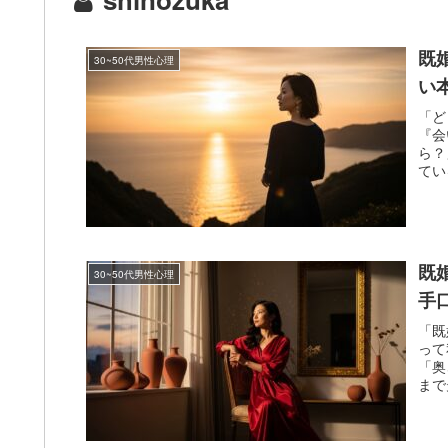
既
30~50代男性心理
い
「ど
『会
ら？
てい
既
30~50代男性心理
手
「既
って
「奥
まで