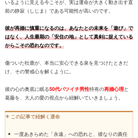
いるように見える今こそが、実は運命が大きく動き出す直
前の静寂（しじま）である可能性が高いのです。
彼が再婚に慎重になるのは、あなたとの未来を「遊び」で
はなく、人生最期の「安住の地」として真剣に捉えている
からこその恐れなのです。
傷ついた牡鹿が、本当に安心できる泉を見つけたときだ
け、その警戒心を解くように。
彼の心の奥底に眠る
50代バツイチ男性
特有の
再婚心理
と
葛藤を、大人の愛の視点から紐解いていきましょう。
⚜️ この記事で紐解く運命
一度あきらめた「永遠」への恐れと、彼なりの責任