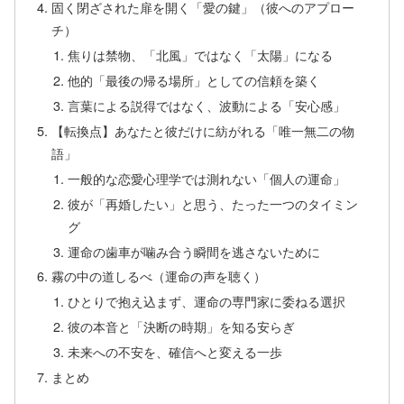
固く閉ざされた扉を開く「愛の鍵」（彼へのアプロー
チ）
焦りは禁物、「北風」ではなく「太陽」になる
他的「最後の帰る場所」としての信頼を築く
言葉による説得ではなく、波動による「安心感」
【転換点】あなたと彼だけに紡がれる「唯一無二の物
語」
一般的な恋愛心理学では測れない「個人の運命」
彼が「再婚したい」と思う、たった一つのタイミン
グ
運命の歯車が噛み合う瞬間を逃さないために
霧の中の道しるべ（運命の声を聴く）
ひとりで抱え込まず、運命の専門家に委ねる選択
彼の本音と「決断の時期」を知る安らぎ
未来への不安を、確信へと変える一歩
まとめ