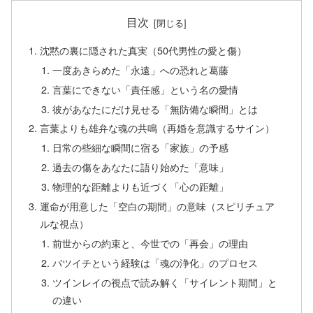
目次
沈黙の裏に隠された真実（50代男性の愛と傷）
一度あきらめた「永遠」への恐れと葛藤
言葉にできない「責任感」という名の愛情
彼があなたにだけ見せる「無防備な瞬間」とは
言葉よりも雄弁な魂の共鳴（再婚を意識するサイン）
日常の些細な瞬間に宿る「家族」の予感
過去の傷をあなたに語り始めた「意味」
物理的な距離よりも近づく「心の距離」
運命が用意した「空白の期間」の意味（スピリチュア
ルな視点）
前世からの約束と、今世での「再会」の理由
バツイチという経験は「魂の浄化」のプロセス
ツインレイの視点で読み解く「サイレント期間」と
の違い