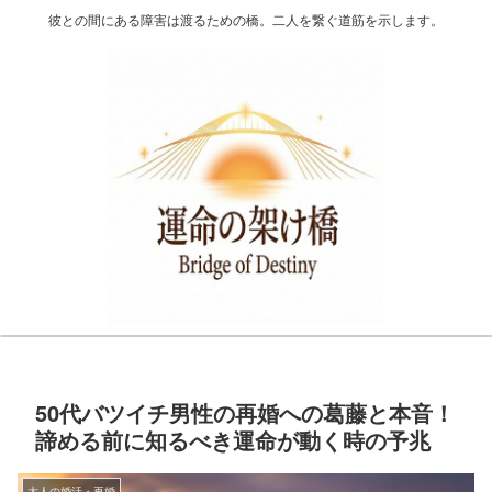
彼との間にある障害は渡るための橋。二人を繋ぐ道筋を示します。
50代バツイチ男性の再婚への葛藤と本音！
諦める前に知るべき運命が動く時の予兆
大人の婚活・再婚