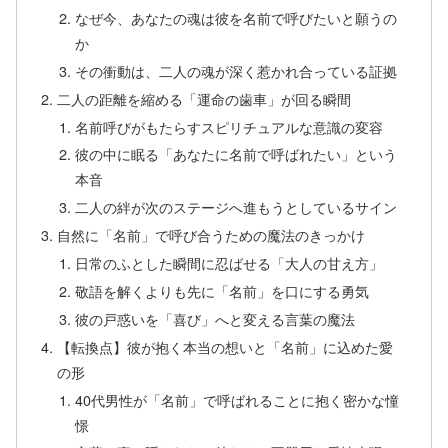
なぜ今、あなたの魂は彼を名前で呼びたいと願うの
か
その衝動は、二人の魂が深く惹かれ合っている証拠
二人の距離を縮める「運命の歯車」が回る瞬間
名前呼びがもたらすスピリチュアルな意識の変容
彼の中に眠る「あなたに名前で呼ばれたい」という
本音
二人の絆が次のステージへ進もうとしているサイン
自然に「名前」で呼び合うための魔法のきっかけ
日常のふとした瞬間に忍ばせる「大人の甘え方」
敬語を解くよりも先に「名前」を口にする勇気
彼の戸惑いを「喜び」へと変える言葉の魔法
【転換点】彼が抱く本当の想いと「名前」に込めた愛
の形
40代男性が「名前」で呼ばれることに抱く密かな憧
憬